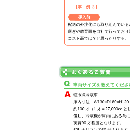
【事 例 ３】
導入前
配送の外注化にも取り組んでいる
継ぎや教育面を自社で行っており
コスト高では？と思ったりする。
車両サイズを教えてくださ
軽冷凍冷蔵車
庫内寸法 W130×D180×H120
約100 才（1 才＝27,000cc 
但し、冷蔵機が庫内にある為
実質90 才程度となります。
50L オリコンで30 弱入ります