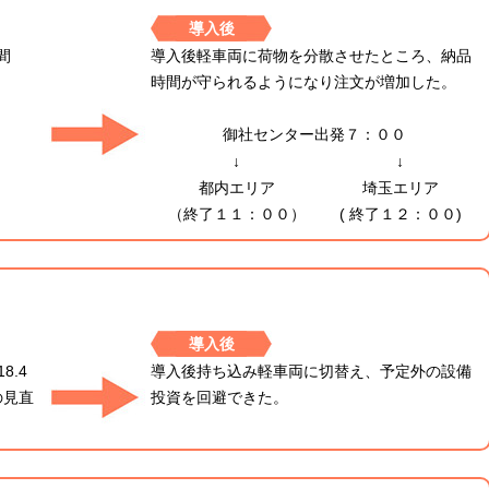
導入後
間
導入後軽車両に荷物を分散させたところ、納品
時間が守られるようになり注文が増加した。
御社センター出発７：００
↓
↓
都内エリア
埼玉エリア
（終了１１：００）
( 終了１２：００)
導入後
8.4
導入後持ち込み軽車両に切替え、予定外の設備
の見直
投資を回避できた。