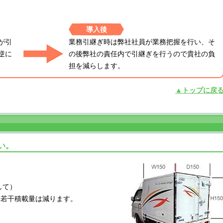
導入後
が引
業務引継ぎ時は弊社社員が業務把握を行い、そ
逆に
の後弊社の責任内で引継ぎを行うので貴社の負
担を減らします。
▲トップに戻
い。
として）
に若干積載量は減ります。
。